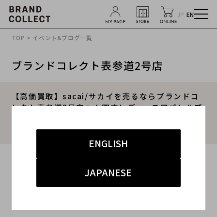
JP
EN
TOP
>
イベント&ブログ一覧
ブランドコレクト表参道2号店
【高価買取】sacai/サカイを売るならブランドコ
レクト表参道2号店へ！国内レディースアパレルブ
ランド高価買取いたします！アウター類買取強化
中！
ENGLISH
2025.10.15
JAPANESE
#サカイ
#表参道2号店
#買取
#表参道2号店 ドメスティック
#高価買取