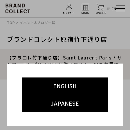
JP
EN
TOP
>
イベント&ブログ一覧
ブランドコレクト原宿竹下通り店
【ブラコレ竹下通り店】Saint Laurent Paris / サ
ンローランパリ 16SS 名作アロハシャツをお買取
りさせていただきました。
ENGLISH
2023.04.18
#サンローラン
#原宿竹下通り
#買取
JAPANESE
#竹下 インポート