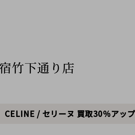
宿竹下通り店
ELINE / セリーヌ 買取30％ア