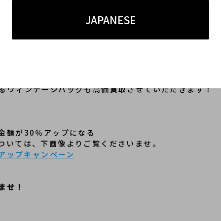
ーバーサイズシルエットです。
のコーディネートの雰囲気をがらりと変えてくれる1着
JAPANESE
シルエット
ーアイテムやニット、デニムパンツ、フィービー期のレディ
るヴィンテージバッグも高価買取させていただきます！
金額が30％アップになる
ついては、下画像よりご覧くださいませ。
％アップキャンペーン
ませ！