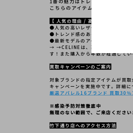
1番の魅力はトレンド感のあるオ
こちらのアイテムを羽織ると普段
【 人気の理由 / 高価買取の理由 】
●人気の高いレザージャケット
●トレンド感のあるオーバーサイズ
●最新モデルのアイテム
→ →CELINEは、高年式のレザ
す！また購入から年数が経過してい
買取キャンペーンのご案内
対象ブランドの指定アイテムが買取
キャンペーンを実施中です。詳細に
厳選アパレル16ブランド 買取30
※感染予防対策徹底中
無理のない範囲で、ご来店ください
竹下通り店へのアクセス方法