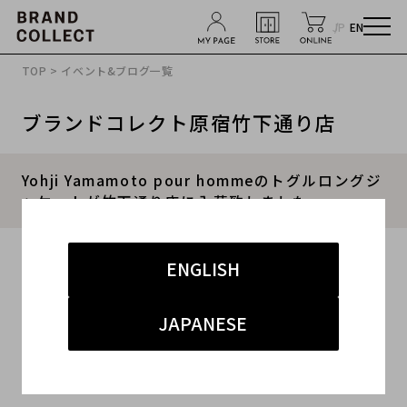
JP
EN
TOP
>
イベント&ブログ一覧
ブランドコレクト原宿竹下通り店
Yohji Yamamoto pour hommeのトグルロングジ
ャケットが竹下通り店に入荷致しました。
2021.11.13
ENGLISH
#ヨウジヤマモト
#竹下通り店
#新入荷
JAPANESE
#竹下 ドメスティック メンズ
イベント対象ブランドが入荷致しました！