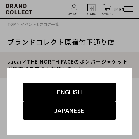
JP
EN
TOP
>
イベント&ブログ一覧
ブランドコレクト原宿竹下通り店
sacai×THE NORTH FACEのボンバージャケット
が竹下通り店に入荷致しました。
2021.09.28
ENGLISH
#サカイ
#竹下通り店
#新入荷
JAPANESE
#竹下 ドメスティック レディース
当店ドメスティックコーナーより、これからの季節に大活躍の