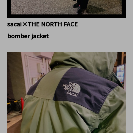
sacai×THE NORTH FACE
bomber jacket