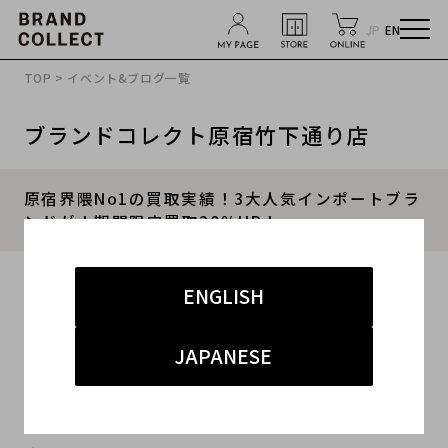
JP
EN
TOP
>
イベント&ブログ一覧
ブランドコレクト原宿竹下通り店
原宿界隈No1の買取実績！3大人気インポートブラ
ンドが！期間限定買取20％UP！
2021.08.08
ENGLISH
#竹下 インポート レディース
#竹下通り店
#買取
JAPANESE
#竹下 インポート メンズ
#買取キャンペーン
ブランドコレクト原宿竹下通り店の期間限定買取