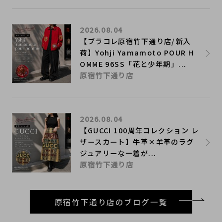
2026.08.04
【ブラコレ原宿竹下通り店/新入
荷】Yohji Yamamoto POUR H
OMME 96SS「花と少年期」...
原宿竹下通り店
2026.08.04
【GUCCI 100周年コレクション レ
ザースカート】牛革×羊革のラグ
ジュアリーな一着が...
原宿竹下通り店
原宿竹下通り店のブログ一覧