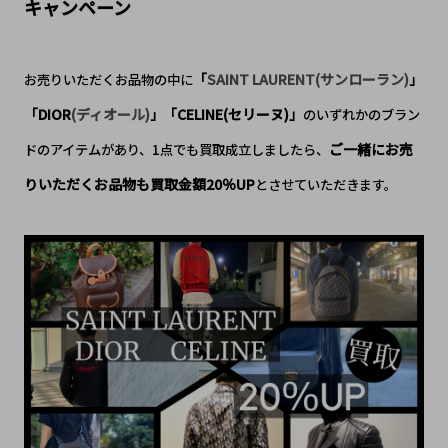
キャンペーン
「
SAINT LAURENT(サンローラン)
お売りいただくお品物の中に
」
「DIOR
(ディオール)
「CELINE(セリーヌ)」
」
のいずれかのブラン
ご一緒にお売
ドのアイテムが
あり、
1
点でも買取成立しましたら、
りいただくお品物も買取金額
20
％
UP
とさせていただきます。