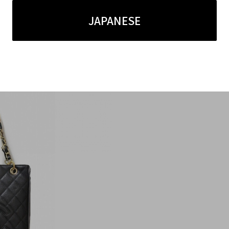
JAPANESE
tem/CHANEL/1094000060255360.html