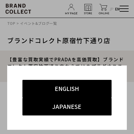
JP
EN
TOP
>
イベント&ブログ一覧
ブランドコレクト原宿竹下通り店
【豊富な買取実績でPRADAを高価買取】ブランド
コレクト原宿竹下通り店ならではのプラダオスス
メ買取アイテムをご紹介
ENGLISH
2025.05.28
#プラダ
#原宿竹下通り店
#高価買取
JAPANESE
#竹下 インポート
#ブランド古着