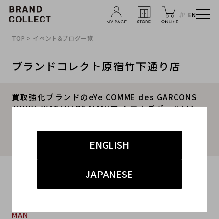
JP
EN
TOP
>
イベント&ブログ一覧
ブランドコレクト原宿竹下通り店
買取強化ブランドのeYe COMME des GARCONS
JUNYA WATANABE MAN(アイ コムデギャルソン
ジュンヤワタナベ マン)×THE NORTH FACE(ザノ
ースフェイス)から16AWのダウンジャケットお買
取いたしました。
ENGLISH
2019.11.10
JAPANESE
#THE NORTH FACE
#eye COMME des GARCONS JUNYA WATANABE
MAN