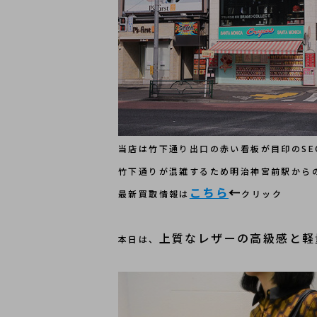
当店は竹下通り出口の赤い看板が目印のSECO
竹下通りが混雑するため明治神宮前駅から
こちら
←
最新買取情報は
クリック
上質なレザーの高級感と軽量
本日は、