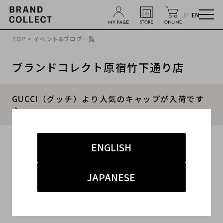
JP
EN
TOP
>
イベント&ブログ一覧
ブランドコレクト原宿竹下通り店
GUCCI（グッチ）より人気のキャップが入荷です
♪
2019.07.11
ENGLISH
#メンズ
#その他
#GUCCI
#買取
#キャップ
JAPANESE
こんにちは!
ブランド古着買取 販売 専門店 ブランドコレクト竹下通り店でございま