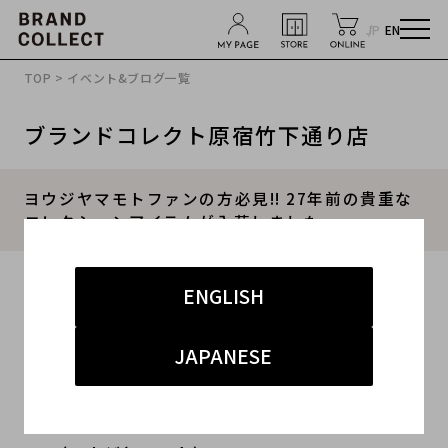
JP
EN
TOP
>
イベント&ブログ一覧
ブランドコレクト原宿竹下通り店
ヨウジヤマモトファンの方必見!! 27年前の貴重な
コレクションアイテムが入荷しました。
2018.06.17
ENGLISH
#メンズ
#アウター
#ヨウジヤマモト
#名作
JAPANESE
#原宿・渋谷
本日は、日本を代表するブランドYOHJI YAMAM