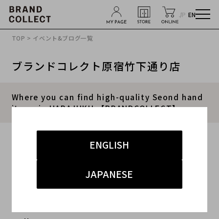
JP
EN
TOP
>
イベント&ブログ一覧
ブランドコレクト原宿竹下通り店
Where you can find high-quality Seond hand
items in HARAJUKU.【BRANDCOLLECT】
2017.06.09
ENGLISH
#secondhand
#harajuku
#LOUISVUITTON
JAPANESE
#GUCCI
#takeshita