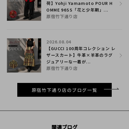
荷】Yohji Yamamoto POUR H
OMME 96SS「花と少年期」...
原宿竹下通り店
2026.08.04
【GUCCI 100周年コレクション レ
ザースカート】牛革×羊革のラグ
ジュアリーな一着が...
原宿竹下通り店
原宿竹下通り店のブログ一覧
関連ブログ