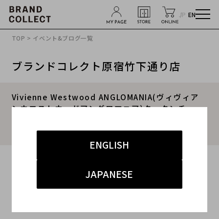
JP
EN
TOP
>
イベント&ブログ一覧
ブランドコレクト原宿竹下通り店
Vivienne Westwood ANGLOMANIA(ヴィヴィア
ンウエストウッドアングロマニア)タータンチェッ
クセットアップスーツ買取入荷！【BC原宿 竹下通
り店】 2017.01.28
ENGLISH
2017.01.28
JAPANESE
#ヴィヴィアンウエストウッド
#アングロマニア
#Vivienne Westwood
#買取入荷
#セットアップ