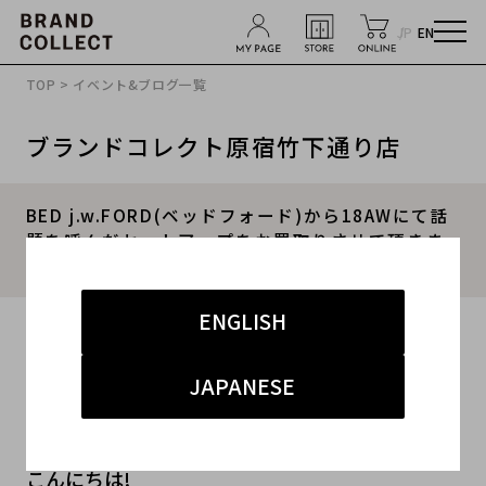
JP
EN
TOP
>
イベント&ブログ一覧
ブランドコレクト原宿竹下通り店
BED j.w.FORD(ベッドフォード)から18AWにて話
題を呼んだセットアップをお買取りさせて頂きま
した！
ENGLISH
2020.01.23
#メンズ
#セットアップ
#ジャケット
#買取
JAPANESE
#second hand shop
こんにちは!