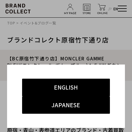
JP
EN
TOP
>
イベント&ブログ一覧
ブランドコレクト原宿竹下通り店
【BC原宿竹下通り店】MONCLER GAMME
BLEU(モンクレール ガム・ブルー)１５AWダウン
ジャケットご紹介!!
ENGLISH
2016.09.07
#メンズファッション
#ジャケット
#原宿竹下通り店
JAPANESE
#MONCLER
#MONCLER GAMME BLEU
原宿・青山・表参道エリアのブランド・古着買取