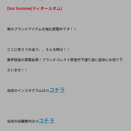
Dior homme(ディオールオム)
等のブランドアイテムを強化買取中です！！
どこに売ろうか迷う、、そんな時は！！
業界屈指の買取金額！ブランドコレクト原宿竹下通り店に是非にお売り下
さいませ！！
コチラ
当店のインスタグラムは⇒
コチラ
当店の店舗案内は⇒