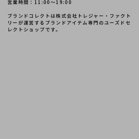
営業時間：11:00～19:00
ブランドコレクトは株式会社トレジャー・ファクト
リーが運営するブランドアイテム専門のユーズドセ
レクトショップです。
 #シャネル #シャネルバッグ #シャネルコーデ #エ
ルメス #エルメス好き #エルメスのある暮らし #ル
イヴィトン #ルイヴィトン新作 #ルイヴィトン購入
品 #ディオール #ディオールファッション #ディオ
ール好きな人と繋がりたい #グッチ #グッチコーデ 
#グッチ購入品 #ハイブランド #ラグジュアリーフ
ァッション #ブランド好き #大人コーデ #ご褒美ア
イテム #憧れブランド #免税ショッピング #日本で
買えるブランド #TokyoLuxuryShopping #Jap
anLuxuryStyle #ブランド紹介 #ハイブランドブ
ログ #購入レビュー #人気ブランド #トレンドアイ
テム #麻布十番 #広尾 #港区 #白金 #六本木 #三田 
#中古 #secondhandshop #ニ手 #二手名牌