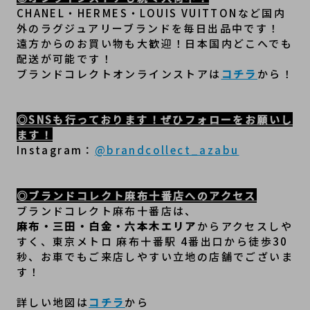
CHANEL・HERMES・LOUIS VUITTONなど国内
外のラグジュアリーブランドを毎日出品中です！
遠方からのお買い物も大歓迎！日本国内どこへでも
配送が可能です！
ブランドコレクトオンラインストアは
コチラ
から！
◎SNSも行っております！ぜひフォローをお願いし
ます！
Instagram：
@brandcollect_azabu
◎ブランドコレクト麻布十番店へのアクセス
ブランドコレクト麻布十番店は、
麻布・三田・白金・六本木エリア
からアクセスしや
すく、東京メトロ 麻布十番駅 4番出口から徒歩30
秒、﻿お車でもご来店しやすい立地の店舗でございま
す！
詳しい地図は
コチラ
から