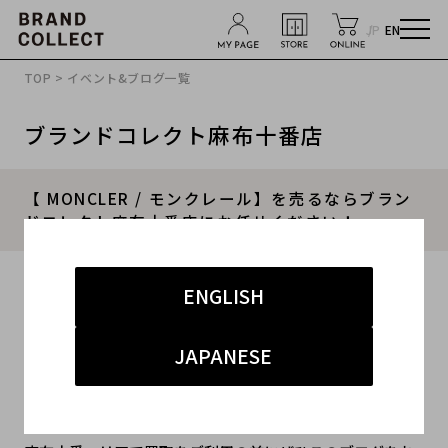
JP
EN
TOP
>
イベント&ブログ一覧
ブランドコレクト麻布十番店
【 MONCLER / モンクレール】を売るならブラン
ドコレクト麻布十番店にお任せください！
2025.09.12
ENGLISH
#MONCLER
#モンクレール
#麻布十番 買取
JAPANESE
#麻布十番 アパレル
#ダウン