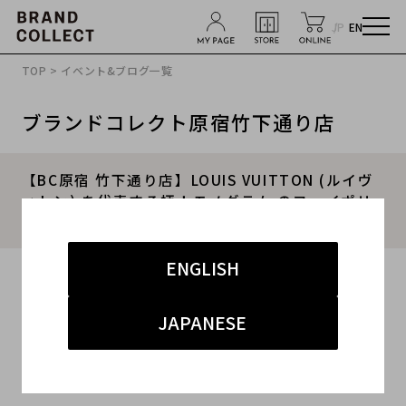
JP
EN
TOP
>
イベント&ブログ一覧
ブランドコレクト原宿竹下通り店
【BC原宿 竹下通り店】LOUIS VUITTON (ルイヴ
ィトン) を代表する柄！モノグラム のフェイポリ
ットPM 3WAYショルダーバッグ 買取入荷！！
ENGLISH
2016.08.30
#LOUIS VUITTON
#ルイヴィトン
JAPANESE
#3WAYショルダーバッグ
#原宿竹下通り店
#古着買取