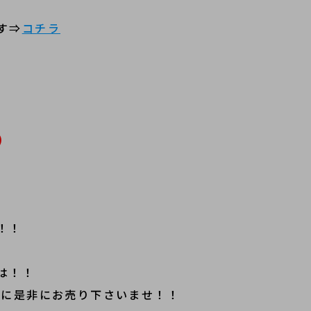
す⇒
コチラ
)
！！
は！！
店に是非にお売り下さいませ！！