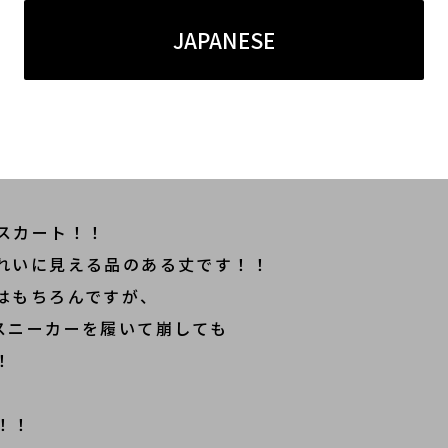
JAPANESE
る印象を与えてくれます！！
丈夫です！！
スカート！！
れいに見える品のある丈です！！
はもちろんですが、
スニーカーを履いて崩しても
！
！！