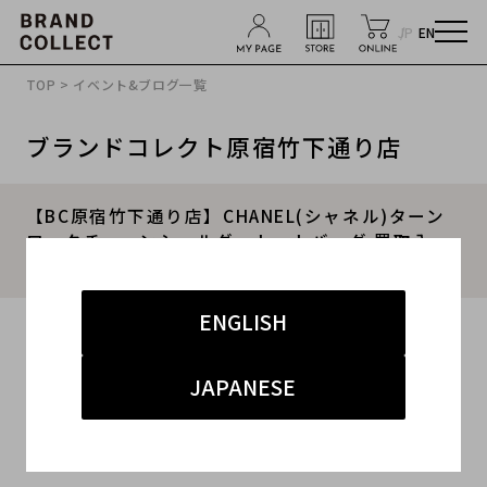
JP
EN
TOP
>
イベント&ブログ一覧
ブランドコレクト原宿竹下通り店
【BC原宿竹下通り店】CHANEL(シャネル)ターン
ロックチェーンショルダートートバッグ 買取入
荷！！ 2016.07.30
ENGLISH
2016.07.30
#CHANEL
#シャネル
#原宿竹下通り
JAPANESE
#ショルダートートバッグ
#ブランド古着