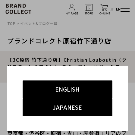
JP
EN
TOP
>
イベント&ブログ一覧
ブランドコレクト原宿竹下通り店
【BC原宿 竹下通り店】Christian Louboutin（ク
リスチャンルブタン） スタッズショルダークラッ
チバック買取入荷！
ENGLISH
2016.05.04
#Christian Louboutin
#クリスチャンルブタン
JAPANESE
#スタッズクラッチ
#原宿竹下
#古着買取
東京都・渋谷区・原宿・青山・表参道エリアのブ