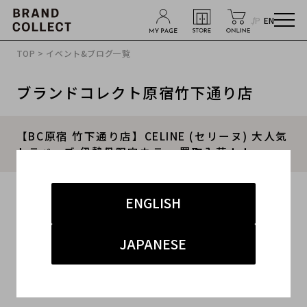
JP
EN
TOP
>
イベント&ブログ一覧
ブランドコレクト原宿竹下通り店
【BC原宿 竹下通り店】CELINE (セリーヌ) 大人気
トラペーズ 伊勢丹限定カラー 買取入荷！！
2016.07.04
ENGLISH
#CELINE
#セリーヌ
#原宿竹下
#ブランド古着
JAPANESE
#トラペーズ