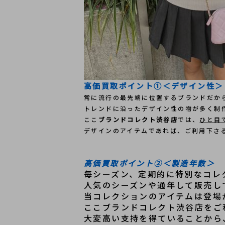
高価買取ポイント①＜デザイン性＞
常に流行の最先端に位置するブランドだか
トレンドに沿ったデザイン性の物が多く制
ここ
ブランドコレクト渋谷店
では、
ひと目で
デザインのアイテムであれば、ご利用下さ
高価買取ポイント②＜製造年数＞
毎シーズン、定期的に特別なコレ
人気のシーズンや通年して販売し
当コレクションのアイテムは登場
ここブランドコレクト渋谷店をご
大変高い支持を得ていることから