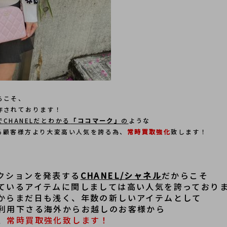
らこそ、
作されております！
CHANELだとわかる
「ココマーク」
の
ような
る顧客様方より大変高い人気を誇る為、
常時買取強化
致します！
クションを発表する
CHANEL/シャネル
だからこそ
ているアイテムに関しましては高い人気を誇っており
からまだ日も浅く、年数の新しいアイテムとして
利用下さる海外からお越しのお客様から
、
常時買取強化致します！