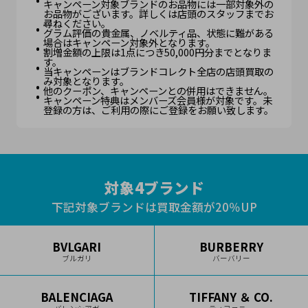
キャンペーン対象ブランドのお品物には一部対象外の
お品物がございます。詳しくは店頭のスタッフまでお
尋ねください。
グラム評価の貴金属、ノベルティ品、状態に難がある
場合はキャンペーン対象外となります。
割増金額の上限は1点につき50,000円分までとなりま
す。
当キャンペーンはブランドコレクト全店の店頭買取の
み対象となります。
他のクーポン、キャンペーンとの併用はできません。
キャンペーン特典はメンバーズ会員様が対象です。未
登録の方は、ご利用の際にご登録をお願い致します。
対象4ブランド
下記対象ブランドは買取金額が20％UP
BVLGARI
BURBERRY
ブルガリ
バーバリー
BALENCIAGA
TIFFANY ＆ CO.