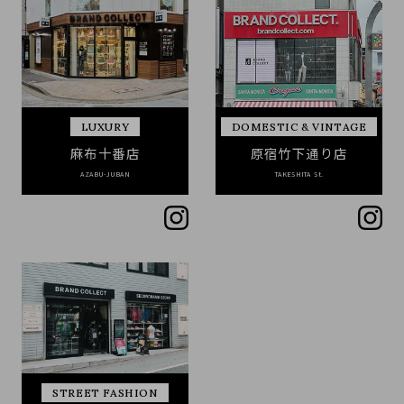
LUXURY
DOMESTIC & VINTAGE
麻布十番店
原宿竹下通り店
AZABU-JUBAN
TAKESHITA St.
STREET FASHION