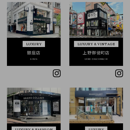
LUXURY
LUXURY & VINTAGE
銀座店
上野御徒町店
GINZA
UENO-OKACHIMACHI
LUXURY & FASHION
LUXURY