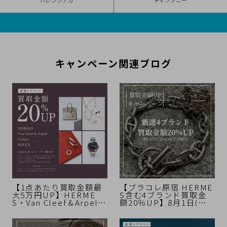
バレンシアガ
ティファニー
キャンペーン関連ブログ
【1点あたり買取金額最
【ブラコレ原宿 HERME
大5万円UP】HERME
S含む4ブランド買取金
S・Van Cleef＆Arpel
額20％UP】8月1日(土)
s・Cartier・ROLEX 買
から厳選4ブランドの買
取金額20%UPキャンペ
取金額が20％UPするキ
ーン開催中！【期間限
ャンペーンを開催いたし