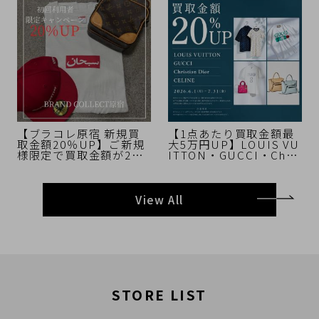
定】
ます！
【ブラコレ原宿 新規買
【1点あたり買取金額最
取金額20％UP】ご新規
大5万円UP】LOUIS VU
様限定で買取金額が20％
ITTON・GUCCI・Chris
UPするキャンペーンを
tian Dior・CELINE 買
開催いたします！
取金額20%UPキャンペ
ーン開催中！【期間限
定】
View All
STORE LIST