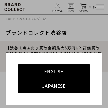
JP
EN
TOP
>
イベント&ブログ一覧
ブランドコレクト渋谷店
【渋谷 1点あたり買取金額最大5万円UP 高価買取
実績多数！】2025/07/01からBALENCIAGAなど対
象4ブランドの買取金額20％UPキャンペーンを開
催致します！
ENGLISH
2025.07.01
JAPANESE
#バレンシアガ
#渋谷店
#買取
#渋谷 ハイブランド
#ブランド古着買取キャンペーン