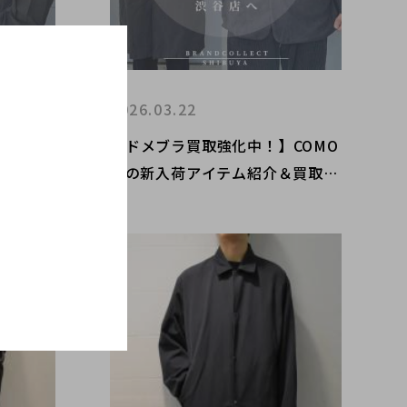
2026.03.22
ム高価買
【ドメブラ買取強化中！】COMO
ら ブ
LIの新入荷アイテム紹介＆買取強
新宿/
化のお知らせ！
官山など
お勧めで