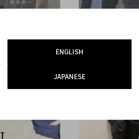
4.08
2026.03.29
ブラ買取強化中！】第2
【COMOLI 春夏アイテ
ENGLISH
MOLIの新入荷アイテム紹
取中】コモリの高額査定な
取強化のお知らせ！
ランドコレクト渋谷店へ 
JAPANESE
目黒/代々木/恵比寿/代
でご売却を検討中の方に
す！