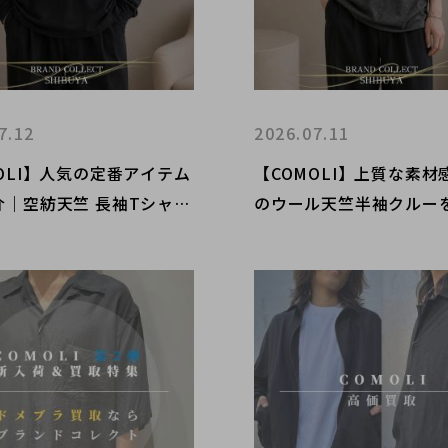
7.12
2026.07.11
OLI】人気の定番アイテム
【COMOLI】上質な素材
介｜空紡天竺 長袖Tシャツ
のウール天竺半袖クルー
ンド買取ならブランドコレ
｜ブランド買取ならブラ
谷店
クト渋谷店