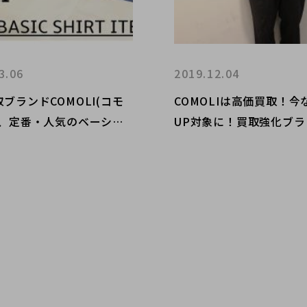
3.06
2019.12.04
ブランドCOMOLI(コモ
COMOLIは高価買取！今
ら、定番・人気のベーシッ
UP対象に！買取強化ブラ
ャツアイテムをお買取りさ
モリ19AWアイテムのご
だきました!!
す。