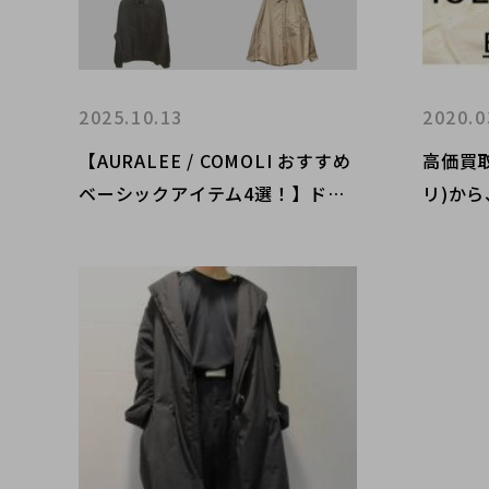
2025.10.13
2020.0
【AURALEE / COMOLI おすすめ
高価買取
ベーシックアイテム4選！】ドメ
リ)か
スティックブランドの定番！ ブ
クなシ
ランドコレクト原宿竹下通り店の
せていた
オススメアイテム4選をご紹介！