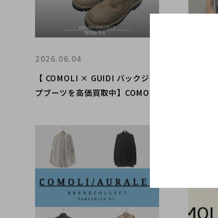
2026.06.04
2026.0
【 COMOLI × GUIDI バックジッ
【ドメ
プブーツを高価買取中】COMOLI
弾！CO
やGUIDI の高額査定なら ブラン
介＆買
ドコレクト渋谷店へ 新宿/目黒/
代々木/恵比寿/代官山などでご売
却を検討中の方にお勧めです！