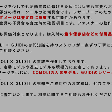
ジップブーツを少しでも高価買取に繋げるためには状態も重要な
部分の擦れ、ソールの消耗具合です。レザーブーツのた
ダメージは査定額に影響
する可能性があります。
金具の不具合も査定時の確認項目です。ファスナーの動
も評価対象となります。購入時の
箱や保存袋などの付属
LI × GUIDIの専門知識を持つスタッフが一点ずつ丁
ご相談ください。
LI × GUIDI】の買取を強化しております。
、定番モデルや過去モデルも積極的に査定しております
ップブーツをはじめ、
COMOLIの人気モデル、GUIDIのレ
。
OLI × GUIDI】の売却をご検討中のお客様は、ぜひ
に査定いたします。相場に関するご相談もお任せくださ