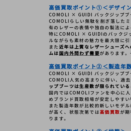
高価買取ポイント①＜デザイ
COMOLI × GUIDI バックジップ
COMOLIらしい無駄を削ぎ落した
有のレザーの表情や独自の製法によ
特にCOMOLI × GUIDIのバ
ルながらも素材の魅力を最大限に引
また
近年は上質なレザーシューズへの
ムは
国内外問わず需要
があります。
高価買取ポイント②＜製造年
COMOLI × GUIDI バックジップ
COMOLI人気の高まりに伴い、過去
ップブーツは生産数が限られている
国内ではCOMOLIファンを中心に
めブランド買取相場が安定しやすい
また製造年数が比較的新しいモデルは
が高く、状態次第では
高価買取
が期
ります。