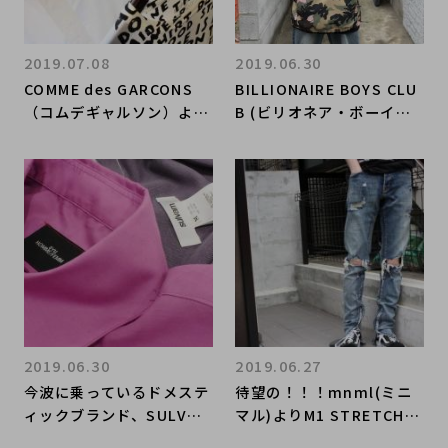
2019.07.08
2019.06.30
COMME des GARCONS
BILLIONAIRE BOYS CLU
（コムデギャルソン）より
B (ビリオネア・ボーイ
おすすめアイテムのご紹介
ズ・クラブ) ICE CREAM
とお得なお買取のご案内！
（アイスクリーム）を豊富
に取り揃えております！！
もちろん買取も超強化
中！！！！
2019.06.30
2019.06.27
今波に乗っているドメステ
待望の！！！mnml(ミニ
ィックブランド、SULVAM
マル)よりM1 STRETCH D
(サルバム)とSYU.(シュウ)
ENIMなど再入荷しまし