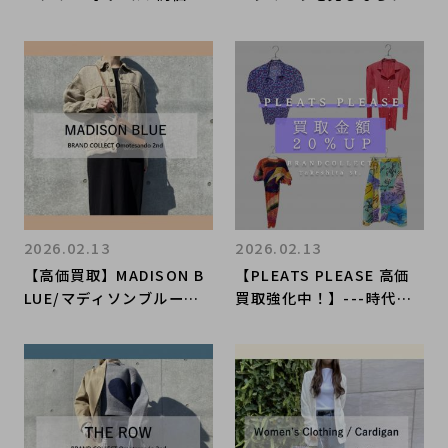
取強化中！】ロゴ・素材・
ンドコレクト表参道2号店
シルエット──“今評価さ
へ！春に向けて、アクセサ
れやすい一本”を徹底解
リー・小物高価買取中！入
説！ブランドコレクト原宿
荷アイテムご紹介いたしま
竹下通り店
す。
2026.02.13
2026.02.13
【高価買取】MADISON B
【PLEATS PLEASE 高価
LUE/マディソンブルーを
買取強化中！】---時代を
売るならブランドコレクト
問わず、国内外で愛される
表参道2号店へ！レディー
アート性・デザイン性・機
スアパレル高価買取のポイ
能性-- 高価買取理由を徹
ントとは？MADISON BLU
底解説！ブランドコレクト
Eのお洋服は、ぜひ当店に
原宿竹下通り店
ご相談ください！