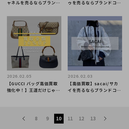
ャネルを売るならブランド
ゥを売るならブランドコレ
コレクト表参道2号店へ！
クト表参道2号店へ！レデ
時代を超えて愛され続ける
ィースアパレルのお買取り
定番モデル【マトラッセ】
は当店へご相談ください！
買取強化中！
2026.02.05
2026.02.03
【GUCCI バッグ高価買取
【高価買取】sacai/サカ
強化中！】王道だけじゃな
イを売るならブランドコレ
い“意外と高価買取”される
クト表参道2号店へ！国内
注目ラインを徹底解説！ブ
レディースアパレルブラン
ランドコレクト原宿竹下通
ド高価買取いたします！
り店
8
9
10
11
12
13