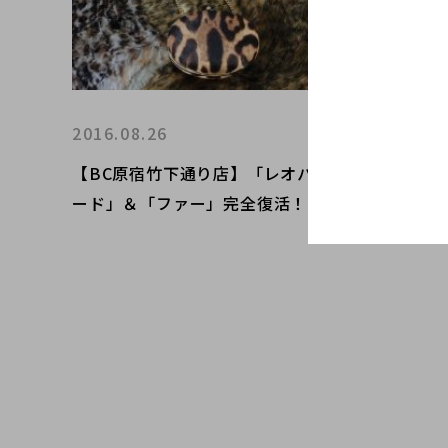
2016.08.26
2016.0
【BC原宿竹下通り店】「レオパ
【BC
ード」＆「ファー」完全復活！16
テンブ
AWはこれがアツイ！！
テムに