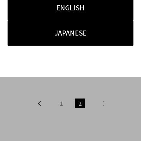
ENGLISH
JAPANESE
8.25
2016.01.25
原宿竹下通り店】「マウン
【BC原宿竹下通り店】今
ーツ」16秋冬 マストアイ
ンドアイテム！東洋エン
！！
イズスカジャン買取入荷
1
2