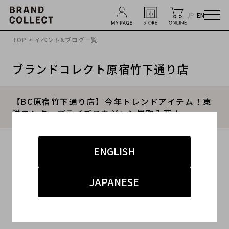
JP
EN
TOP
>
イベント&ブログ一覧
ブランドコレクト原宿竹下通り店
【BC原宿竹下通り店】今年トレンドアイテム！東
洋エンタープライズスカジャン買取入荷！
2016.01.25
ENGLISH
#スカジャン
#東洋エンタープライズ
#原宿
JAPANESE
#古着買取
#トレンド