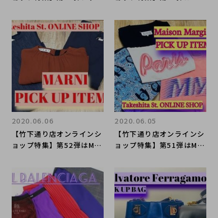
ースバッグよりLOEWEを
NSEA(サンシー)よりメン
ピックアップ！
ズアイテム特集です♪
2020.06.06
2020.06.05
【竹下通り店オンラインシ
【竹下通り店オンラインシ
ョップ特集】第52弾はMA
ョップ特集】第51弾はMai
RNIよりレディースアイテ
son Margielaよりこの夏
ムをピックアップ♪
おすすめアイテムのご紹介