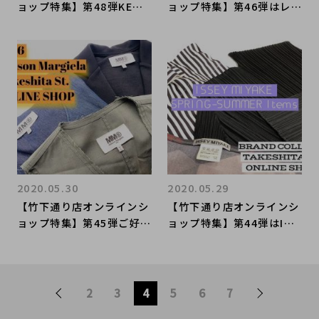
ョップ特集】第48弾KENZ
ョップ特集】第46弾はレデ
Oのアイコニックなアイテ
ィースバッグよりGUCCIの
ムをピックアップ！
アイテムをピックアップ
2020.05.30
2020.05.29
【竹下通り店オンラインシ
【竹下通り店オンラインシ
ョップ特集】第45弾ご好評
ョップ特集】第44弾はISS
につきMM6 Maison Marg
EY MIYAKE(イッセイミヤ
ielaをまたまたご紹介しま
ケ)よりレディースの春夏
す♪
アイテムをセレクト♪
2
3
4
5
6
7