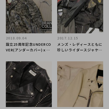
2018.09.04
2017.12.15
設立25周年記念UNDERCO
メンズ・レディースともに
VER(アンダーカバー)ｘCO
珍しいライダースジャケッ
MME des GARCONS(コム
トが多数入荷しておりま
デギャルソン)のライダー
す!!
ス入荷いたしました！