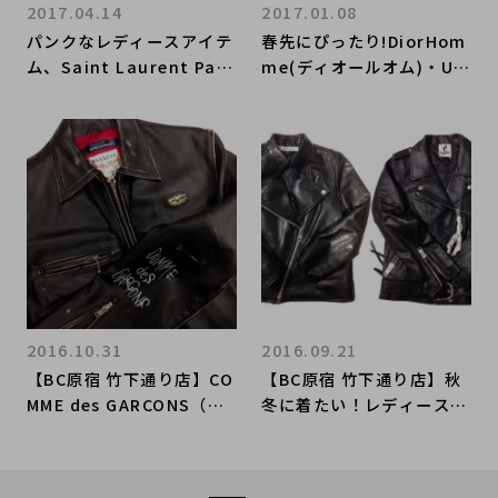
2017.04.14
2017.01.08
パンクなレディースアイテ
春先にぴったり!DiorHom
ム、Saint Laurent Pari
me(ディオールオム)・UN
s (サンローランパリ) のラ
DERCOVERISME(アンダー
イダースジャケット入荷し
カバーイズム)からメンズ
ました。
ホワイトライダースブラン
ド特集！！買取入荷！【B
C原宿 竹下通り店】 2017.
01.08
2016.10.31
2016.09.21
【BC原宿 竹下通り店】CO
【BC原宿 竹下通り店】秋
MME des GARCONS（コ
冬に着たい！レディースラ
ム・デ・ギャルソン）×Le
イダース特集！買取入
wisLeathers(ルイスレザ
荷！！ 2016.09.21
ーズ)プリントライダース