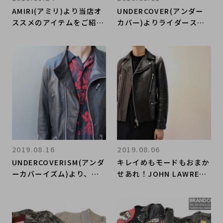
AMIRI(アミリ)より当店オ
UNDERCOVER(アンダー
ススメのアイテムをご紹介
カバー)よりライダースジ
させて頂きます！！！
ャケットをお買取させてい
ただきました。
2019.08.16
2019.08.06
UNDERCOVERISM(アンダ
キレイめもモードもおまか
ーカバーイズム)より、ラ
せあれ！JOHN LAWRENC
イダースジャケットをお買
E SULLIVAN(ジョン ロー
取りさせていただきまし
レンス サリバン)よりライ
た。
ダースジャケットをご紹介
します。