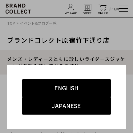
JP
EN
TOP
>
イベント&ブログ一覧
ブランドコレクト原宿竹下通り店
メンズ・レディースともに珍しいライダースジャケ
ットが多数入荷しております!!
2017.12.15
ENGLISH
#レディース
#メンズ
#ライダース
#中古
JAPANESE
#原宿・渋谷
こんにちは！！