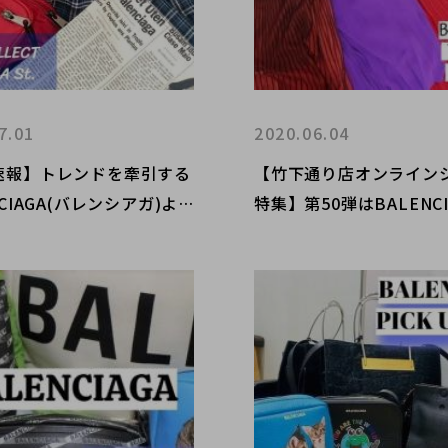
7.01
2020.06.04
速報】トレンドを牽引する
【竹下通り店オンライン
NCIAGA(バレンシアガ)よ
特集】第50弾はBALENCI
ルエット抜群のチェックシ
レディースアイテムより
入荷しました!
オシのスカートをご紹介!