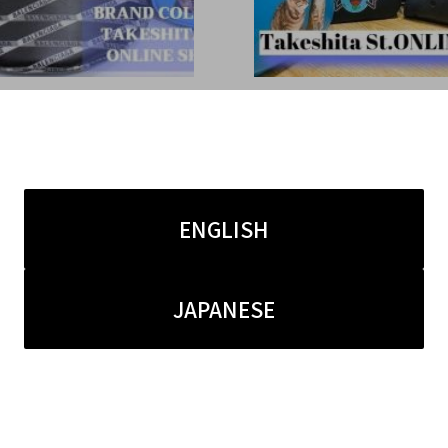
5.22
2020.05.11
通り店オンラインショップ
【竹下通り店オンライン
37弾はBALENCIAGAよ
特集】第26弾はBALENCI
イチオシのバッグをご紹
ッグ特集♪
ENGLISH
JAPANESE