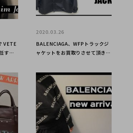
2020.03.26
VETE
BALENCIAGA、WFPトラックジ
退任する
ャケットをお買取りさせて頂きま
は!
した【ブランドコレクト表参道
店】