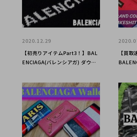
2020.12.29
2020.0
​【初売りアイテムPart3！】BAL
【買取
ENCIAGA(バレンシアガ) ダウン
BALE
ジャケットとニット！！！
り、シ
ャツが