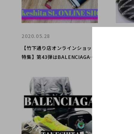
2020.05.28
2020.0
【竹下通り店オンラインショップ
【竹下
特集】第43弾はBALENCIAGAよ
特集】第
りウォレット特集♪
り当店
介！