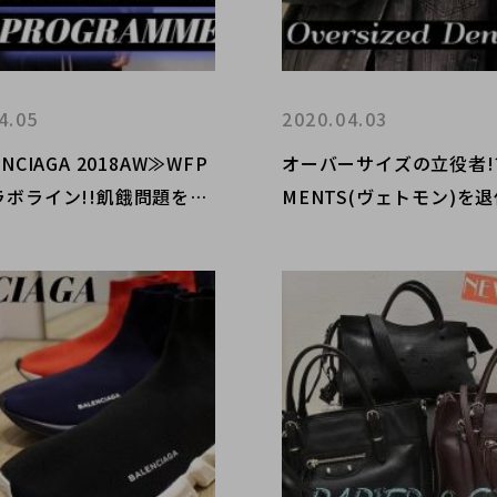
4.05
2020.04.03
NCIAGA 2018AW≫WFP
オーバーサイズの立役者!? 
ラボライン!!飢餓問題をフ
MENTS(ヴェトモン)を
ョンを通じて訴える。
人気デザイナーのルーツと