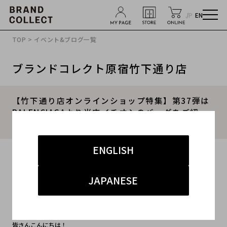
JP
EN
TOP
>
イベント&ブログ一覧
ブランドコレクト原宿竹下通り店
【竹下通り店オンラインショップ特集】第37弾は
BALENCIAGAより当店イチオシのバッグをご紹
介！
ENGLISH
2020.05.22
#BALENCIAGA
#バレンシアガ
#ショルダーバッグ
JAPANESE
#ブランド古着
#オンラインショップ
皆さんこんにちは！