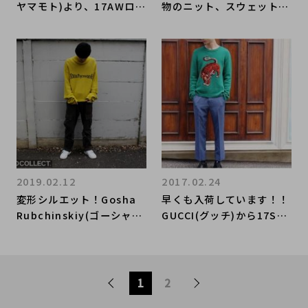
ヤマモト)より、17AWロン
物のニット、スウェットを
グニットをお買取りさせて
お買取りさせていただきま
いただきました！
した！
2019.02.12
2017.02.24
変形シルエット！Gosha
早くも入荷しています！！
Rubchinskiy(ゴーシャラ
GUCCI(グッチ)から17SS
ブチンスキー)16AWから
の人気アニマルシリーズ
ニット入荷！！
「タイガーニット」が定価
以下で購入できます！！
1
2