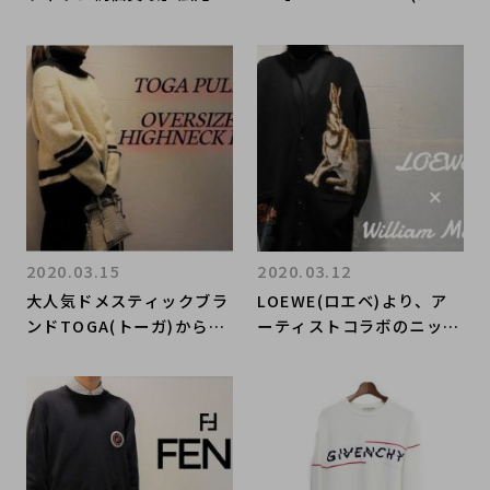
ルイヴィトンのアパレルの
ンシアガ) ダウンジャケッ
お買取・販売はお任せ下さ
トとニット！！！
い！高価買取ポイントや新
入荷情報をお届けいたしま
す！
2020.03.15
2020.03.12
大人気ドメスティックブラ
LOEWE(ロエベ)より、ア
ンドTOGA(トーガ)からト
ーティストコラボのニット
レンドカラーのニットをお
カーディガンをお買取りさ
買取りさせて頂きました！
せていただきました!!