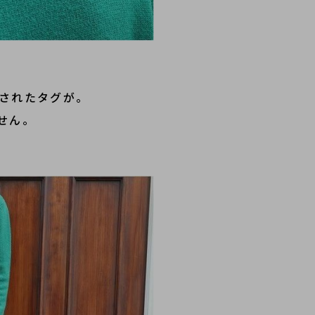
繍されたタグが。
せん。