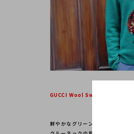
GUCCI Wool Sweater With Tig
鮮やかなグリーンがメインのニッ
クルーネックの襟、袖口、裾はリ