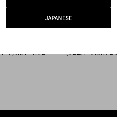
JAPANESE
7.17
2015.12.04
宿店】CHROME HEARTS
【原宿店】CHROME HEA
ハーツ) スピナースクロー
(クロムハーツ)カスタム
グ、クラシックオーバルリ
のご紹介！！
取入荷！