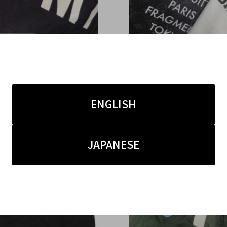
3.24
2018.02.26
VUITTON x fragment de
LOUIS VUITTON x frag
ENGLISH
AW 2nd Collection
sign POP UP COLLECT
JAPANESE