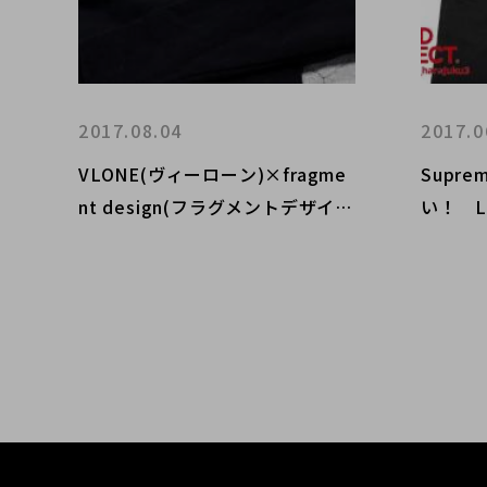
2017.08.04
2017.0
VLONE(ヴィーローン)×fragme
Supr
nt design(フラグメントデザイ
い！ Lo
ン)コラボアイテムが遂に入
トン)×F
荷！！！
グメン
テムを