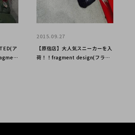
2015.09.27
TED(ア
【原宿店】大人気スニーカーを入
gmen
荷！！fragment design(フラグ
デザイン)
メントデザイン)コラボアイテム
SSY(ス
も入荷しております！！
入荷しま