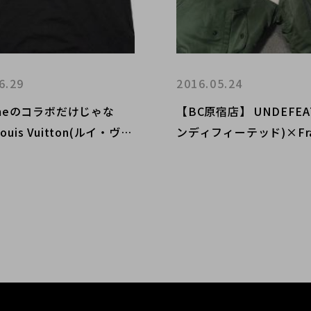
6.29
2016.05.24
emeのコラボだけじゃな
【BC原宿店】 UNDEFEA
uis Vuitton(ルイ・ヴィ
ンディフィーテッド)×Fra
ragment Design (フラ
t Design(フラグメント
トデザイン)超話題のアイ
×Alpha(アルファ)×STU
ご紹介！！
テューシー) MA-1 買取
した！！