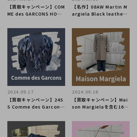
【買取キャンペーン】COM
【名作】08AW Martin M
ME des GARCONS HOMM
argiela Black leather j
E PLUS×NIKE AIR PEGA
acket を買取入荷いたし
SUS 2005を買取入荷いた
ました。本人期・ここのえ
しました。名作ランニング
タグとは？？
シューズの再解釈！？
2024.09.17
2024.09.16
【買取キャンペーン】24S
【買取キャンペーン】Mai
S Comme des Garcons
son Margielaを含む16ブ
「ビヨンド リアリティ」
ランドの買取金額が30％U
リーフ装飾ロングブラウス
Pとなっております。arch
を買取入荷いたしまし
ive～高年式まで幅広く買
た！！高年式アパレルの買
取強化！！！