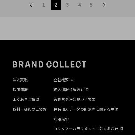
いたしました。商品紹介と
したします！！
1
2
3
4
5
高価買取のポイントをご紹
介いたします！！
法人買取
会社概要
採用情報
個人情報保護方針
よくあるご質問
古物営業法に基づく表示
取材・撮影のご依頼
保有個人データの開示等に関する手続
利用規約
カスタマーハラスメントに対する方針