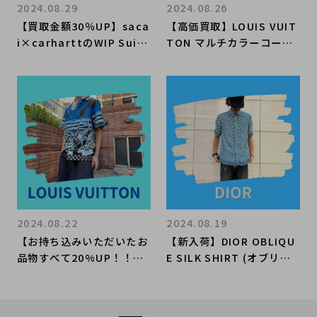
2024.08.29
2024.08.26
【買取金額30％UP】saca
【高価買取】LOUIS VUIT
i×carharttのWIP Suiti
TON マルチカラーコート
ng Bonding Jumpsuit
ニーMMを買取入荷いたし
を買取入荷いたしまし
ました。日本に影響を受け
た！！コラボアイテムが人
たデザインとは？？人気の
気のsacaiを深堀りしてい
秘訣もご紹介いたしま
きます！！
す！！
2024.08.22
2024.08.19
【お持ち込みいただいたお
【新入荷】DIOR OBLIQU
品物すべて20%UP！！】
E SILK SHIRT (オブリー
24SS LOUIS VUITTON
クシルクシャツ)を買取入
プリントショートスリーブ
荷いたしました。高価買取
コットンシャツを買取入荷
のポイントも一緒にご紹介