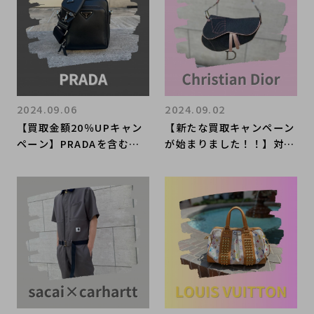
取も非常に強化しておりま
す！！！
2024.09.06
2024.09.02
【買取金額20％UPキャン
【新たな買取キャンペーン
ペーン】PRADAを含む対
が始まりました！！】対象
象ブランドが一点でも含ま
ブランドが含まれますとす
れますとすべて買取金額2
べてのお品物の金額20％U
0%UPとなっております。
Pでご案内しておりま
高価買取のポイントも一緒
す！！また、DIOR saddl
にご紹介いたします！！
e bagを買取入荷いたしま
した。魅力や歴史の紹介も
お見逃しなく！！