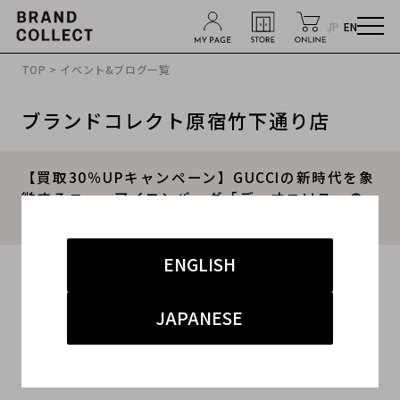
JP
EN
TOP
>
イベント&ブログ一覧
ブランドコレクト原宿竹下通り店
【買取30％UPキャンペーン】GUCCIの新時代を象
徴するニューアイコンバッグ「デュオニソス」の
ご紹介です。
ENGLISH
2024.07.26
#グッチ
#原宿竹下通り
#買取
#竹下 インポート
JAPANESE
#ブランド古着買取キャンぺーン