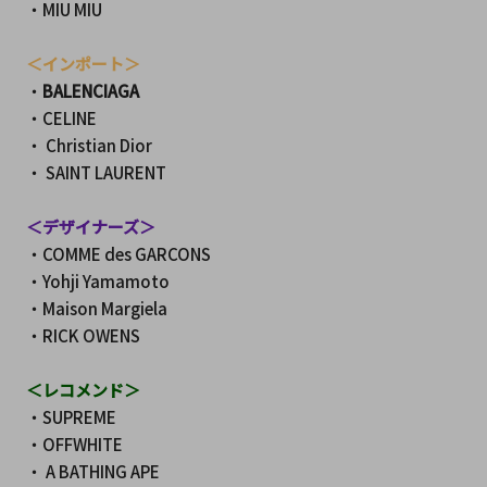
・MIU MIU
＜インポート＞
・
BALENCIAGA
・CELINE
・ Christian Dior
・ SAINT LAURENT
＜デザイナーズ＞
・COMME des GARCONS　
・Yohji Yamamoto　
・Maison Margiela　
・RICK OWENS
＜レコメンド＞
・SUPREME
・OFFWHITE
・ A BATHING APE 