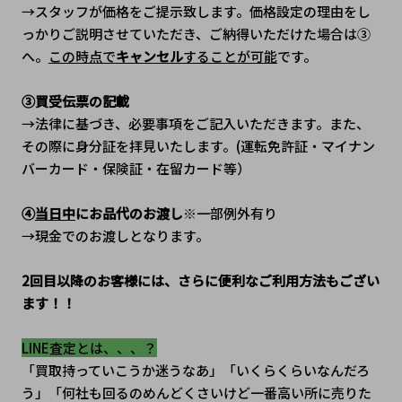
→スタッフが価格をご提示致します。価格設定の理由をし
っかりご説明させていただき、ご納得いただけた場合は③
へ。
この時点で
キャンセル
することが可能
です。
③買受伝票の記載
→法律に基づき、必要事項をご記入いただきます。また、
その際に身分証を拝見いたします。(運転免許証・マイナン
バーカード・保険証・在留カード等）
④
当日中
にお品代のお渡し
※一部例外有り
→現金でのお渡しとなります。
2回目以降のお客様には、さらに便利なご利用方法もござい
ます！！
LINE査定とは、、、？
「買取持っていこうか迷うなあ」「いくらくらいなんだろ
う」「何社も回るのめんどくさいけど一番高い所に売りた