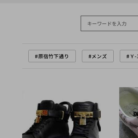
#原宿竹下通り
#メンズ
#Ｙ-