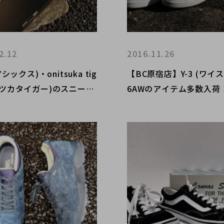
2.12
2016.11.26
(アシックス)・onitsuka tig
【BC原宿店】Y-3 (ワイス
ニツカタイガー)のスニーカ
6AWのアイテム多数入荷
安で購入できます！【BC
竹下通り】