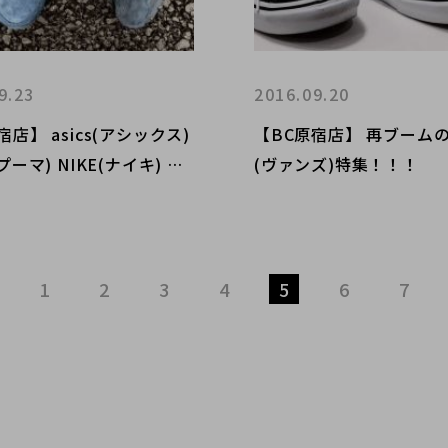
9.23
2016.09.20
宿店】 asics(アシックス)
【BC原宿店】 再ブームの
プーマ) NIKE(ナイキ) ス
(ヴァンズ)特集！！！
ー特集！！！
1
2
3
4
5
6
7