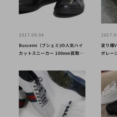
2017.09.04
2017.0
Buscemi（ブシェミ)の人気ハイ
変り種
カットスニーカー 100mm買取入
ボレー
荷!!