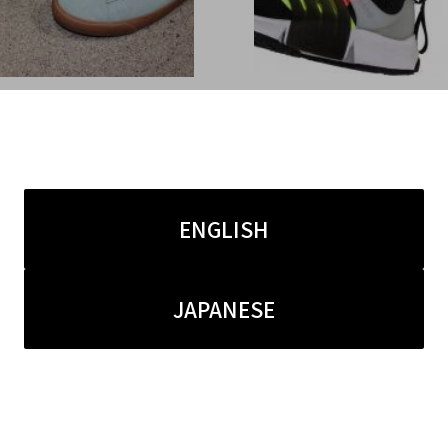
6.16
2017.05.13
暑いがブラコレ原宿店のコ
雨の日に気分の上がるカ
ーカーが熱い！NIKEだ
スニーカー！！あの？？？
adidasも！！
YM (アクロニウム)とNIK
ENGLISH
キ) のコラボスニーカー
荷！！
JAPANESE