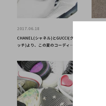
2017.06.18
2017.0
CHANEL(シャネル)とGUCCI(グ
気温も
ッチ)より、この夏のコーディネ
ラボスニ
ートに間違いなしな一足が入荷し
けでなく
ました！