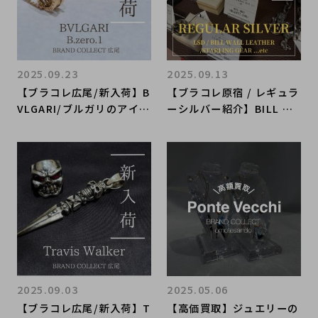
2025.09.23
2025.09.13
【ブラコレ広尾/新入荷】B
【ブラコレ原宿 / レギュラ
VLGARI/ブルガリのアイコ
ーシルバー紹介】BILL WA
ンアイテム B.zero.1を再
LL LEATHERやLSD、STA
構築したリングとネックレ
RLINGGEARなどBRAND C
スが入荷いたしました！！
OLLECT原宿店では、レギ
ュラーシルバーアイテムも
取り扱っております！！
2025.09.03
2025.05.06
【ブラコレ広尾/新入荷】T
【高価買取】ジュエリーの