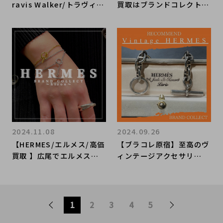
ravis Walker/トラヴィス
買取はブランドコレクト表
ワーカーのダークな世界観
参道1号店にお任せくださ
全開のシルバーアクセが入
い！お買取り品のご紹介で
荷いたしました！！
す！
2024.11.08
2024.09.26
【HERMES/エルメス/高価
【ブラコレ原宿】至高のヴ
買取 】広尾でエルメスの
ィンテージアクセサリ
アクセサリーのお買取・販
ー！！HERMESの年代物C
売はお任せ下さい！高価買
haine dAncreをご紹
取ポイントや新入荷情報を
介！！
お届けいたします！
1
2
3
4
5