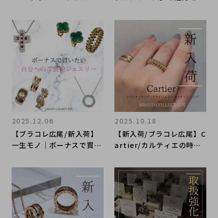
ンブラ 5Pオニキスブレス
定アップの秘訣】Hermès
レット で手元に彩りを
を売るなら買うなら表参道
1号店にお任せください！
2025.12.06
2025.10.18
【ブラコレ広尾/新入荷】
【新入荷/ブラコレ広尾】C
一生モノ｜ボーナスで買い
artier/カルティエの時代
たい、憧れのラグジュアリ
を超えて愛されるジュエリ
ージュエリーをご紹介
ー。アイコニックな新作リ
ングが入荷しました