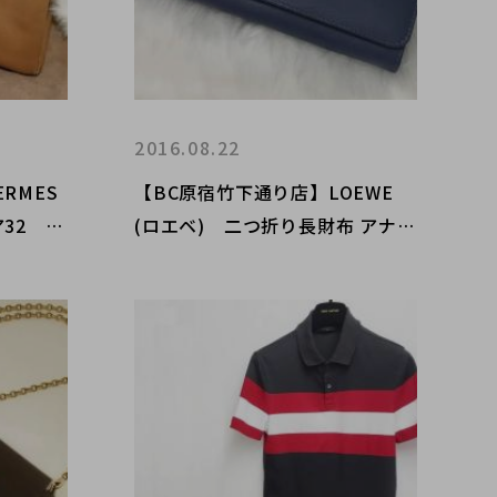
2016.08.22
RMES
【BC原宿竹下通り店】LOEWE
32 ア
(ロエベ) 二つ折り長財布 アナグ
買取入
ラム 未使用 買取入荷！!