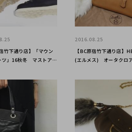
8.25
2016.08.25
原宿竹下通り店】「マウン
【BC原宿竹下通り店】HE
ーツ」16秋冬 マストアイ
(エルメス) オータクロア
！！
ルデンヌ ナチュラル 
荷！!