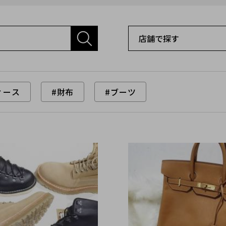
ィース
#財布
#ブーツ