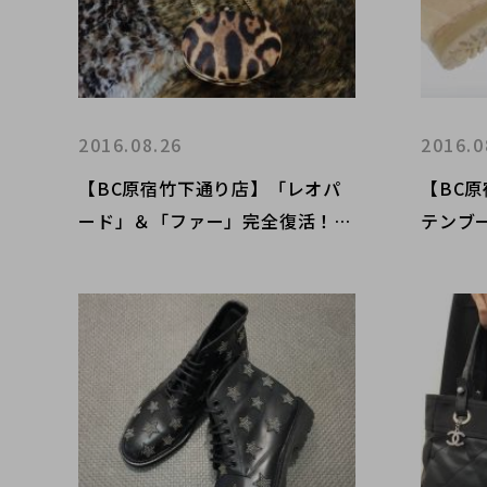
2016.08.26
2016.0
【BC原宿竹下通り店】「レオパ
【BC
ード」＆「ファー」完全復活！16
テンブ
AWはこれがアツイ！！
テムに