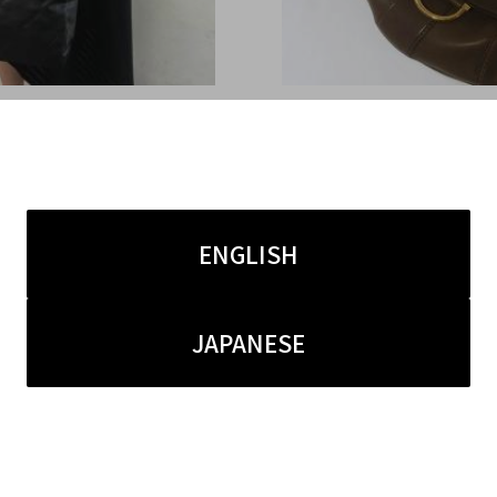
8.19
2016.08.18
宿竹下通り店】CHANEL
【BC原宿竹下通り店】GU
ル) パリビアリッツPM ト
（グッチ）ファーチャーム
ッグ 買取入荷！！
スト レザーショルダー
ENGLISH
買取入荷！！
JAPANESE