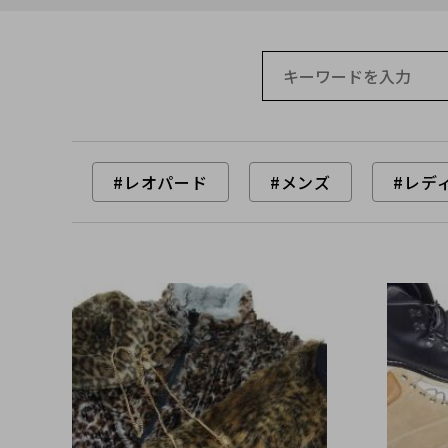
#レオパード
#メンズ
#レデ