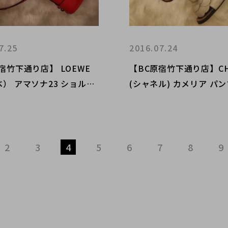
7.25
2016.07.24
宿竹下通り店】 LOEWE
【BC原宿竹下通り店】CH
） アマソナ23 ショルダ
(シャネル) カメリア パ
グ 買取入荷！
ご紹介！！
2
3
4
5
6
7
8
9