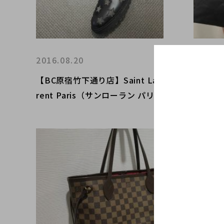
2016.08.20
2016.0
【BC原宿竹下通り店】Saint Lau
【BC原
rent Paris（サンローラン パリ）
(シャネ
15AW アーミー（ARMY）レース
ートバ
アップブーツ 買取入荷！！