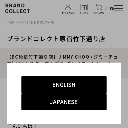
JP
EN
TOP
>
イベント&ブログ一覧
ブランドコレクト原宿竹下通り店
【BC原宿竹下通り店】JIMMY CHOO (ジミーチュ
ウ) SARA スターエンボス グレイニーレザー トー
トバッグ 買取入荷！！
ENGLISH
2016.07.07
#メンズ
#レディース
#JIMMY CHOO
#古着買取
JAPANESE
#原宿竹下通り店
こんにちは！