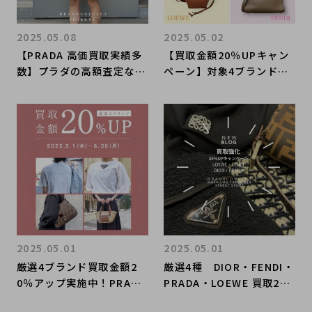
2025.05.08
2025.05.02
【PRADA 高価買取実績多
【買取金額20％UPキャン
数】プラダの高額査定なら
ペーン】対象4ブランドを
ブランドコレクト渋谷店
売るなら今がおすすめ！！
へ 新宿/目黒/代々木/恵
ブランド品売るならブラン
比寿/代官山などでご売却
ドコレクト表参道1号店
を検討中の方にお勧めで
へ！
す！
2025.05.01
2025.05.01
厳選4ブランド買取金額2
厳選4種 DIOR・FENDI・
0％アップ実施中！PRADA
PRADA・LOEWE 買取2
/ プラダを売るならブラン
0％アップキャンペーン・