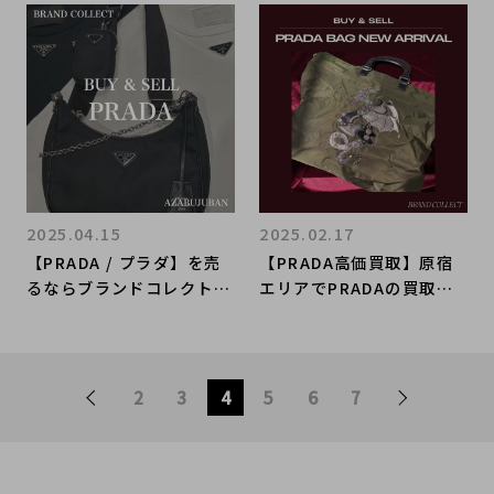
ドコレクト麻布十番店にお
神宮前/代々木/原宿/渋谷/
任せください！
表参道/代々木上原で服を
売るならブランドコレクト
原宿竹下通り店にお任せく
ださい！
2025.04.15
2025.02.17
【PRADA / プラダ】を売
【PRADA高価買取】原宿
るならブランドコレクト麻
エリアでPRADAの買取な
布十番店にお任せくださ
らBRAND COLLECT原宿
い！
竹下通り店をご利用くださ
い！！新たに入荷した希少
なバッグをご紹介！
2
3
4
5
6
7