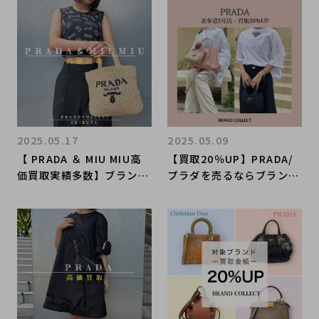
アイテムをご紹介
2025.05.17
2025.05.09
【 PRADA ＆ MIU MIU高
【買取20％UP】PRADA/
価買取実績多数】ブランド
プラダを売るならブランド
アイテムの高額査定なら
コレクト表参道2号店へ！
ブランドコレクト渋谷店
高価買取キャンペーン中の
へ 新宿/目黒/代々木/恵
今がチャンス！！バッグ・
比寿/代官山などでご売却
アパレル高価買取いたしま
を検討中の方にお勧めで
す。
す！