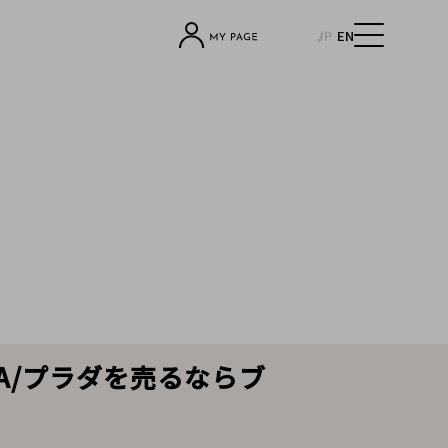
JP
EN
A/プラダを売るならブ
！