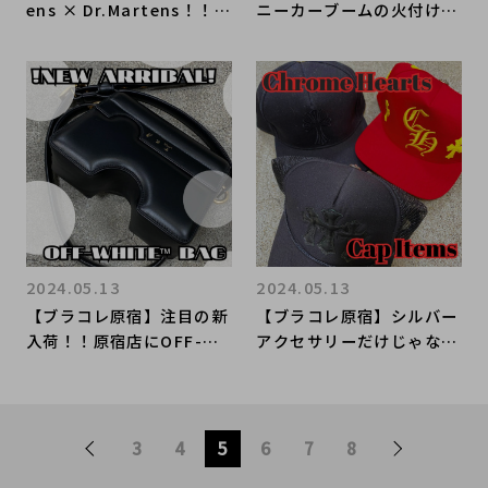
ens × Dr.Martens！！話
ニーカーブームの火付け
題の新入荷アイテムをご紹
役！！BALENCIAGAのス
介！！
ニーカーをご紹介！！
2024.05.13
2024.05.13
【ブラコレ原宿】注目の新
【ブラコレ原宿】シルバー
入荷！！原宿店にOFF-WH
アクセサリーだけじゃな
ITEのバッグが入荷致しま
い！！Chrome Heartsの
した！！
キャップアイテムをご紹
介！！
3
4
5
6
7
8