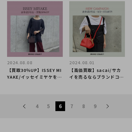
スティックブランドのお買
参道2号店へ！「PLEATS
取りもお任せください！
PLEASE/プリーツプリー
ズ」秋冬アパレル買取強化
中です！
2024.08.08
2024.08.01
【買取30％UP】ISSEY MI
【高価買取】sacai/サカ
YAKE/イッセイミヤケを売
イを売るならブランドコレ
るならブランドコレクト表
クト表参道2号店へ！8月2
参道2号店へ！タイムレス
日からスタートするお得な
なデザインが人気を集める
買取キャンペーンのご案内
「PLEATS PLEASE/プリ
です！
4
5
6
7
8
9
ーツプリーズ」買取強化中
です！