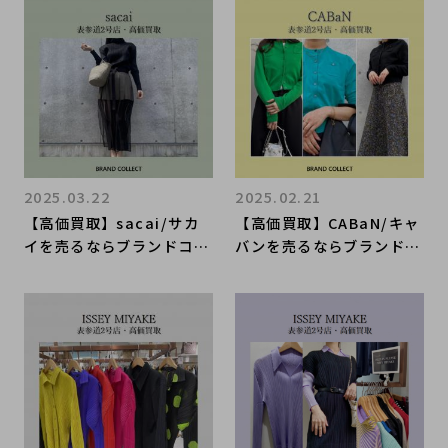
節にぴったりのPLEATS P
た新入荷アイテムのご紹
LEASEは、今お売りいただ
介！
くのがお得でございます！
2025.03.22
2025.02.21
【高価買取】sacai/サカ
【高価買取】CABaN/キャ
イを売るならブランドコレ
バンを売るならブランドコ
クト表参道2号店へ！ドメ
レクト表参道2号店へ！シ
スティックブランドのお買
ンプルで遊び心満載のCAB
取りもお任せください！
aN春・夏アイテム買取強
化中！