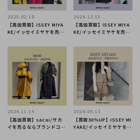
2025.02.18
2024.12.15
【高価買取】ISSEY MIYA
【高価買取】ISSEY MIYA
KE/イッセイミヤケを売る
KE/イッセイミヤケを売る
ならブランドコレクト表参
ならブランドコレクト表参
道2号店へ！春夏アイテム
道2号店へ！コーディネー
は今お売りいただくのがオ
トのアクセントに1着は持
ススメ！高価買取のポイン
っておきたいPLEATS PLE
トをお伝えいたします！
ASE。買取強化中です！
2024.11.14
2024.09.13
【高価買取】sacai/サカ
【買取30％UP】ISSEY MI
イを売るならブランドコレ
YAKE/イッセイミヤケを売
クト表参道2号店へ！ドメ
るならブランドコレクト表